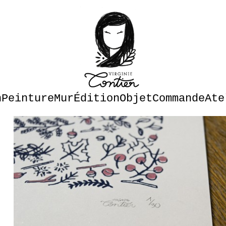
n
Peinture
Mur
Édition
Objet
Commande
Ate