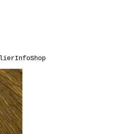
lier
Info
Shop