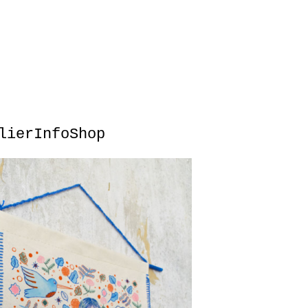
lier
Info
Shop