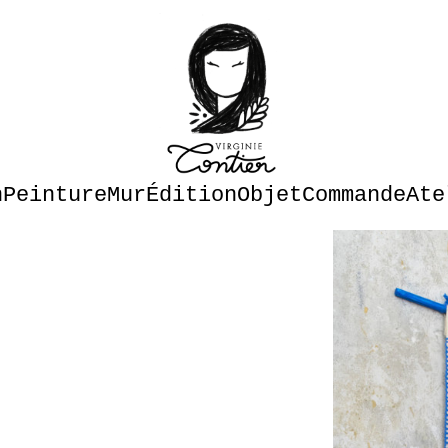
n
Peinture
Mur
Édition
Objet
Commande
Ate