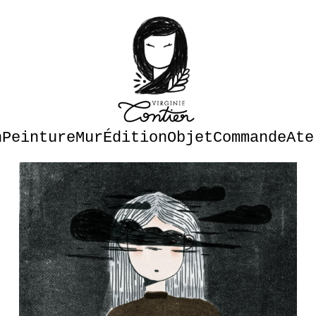
n
Peinture
Mur
Édition
Objet
Commande
Ate