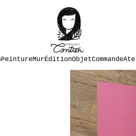
n
Peinture
Mur
Édition
Objet
Commande
Ate