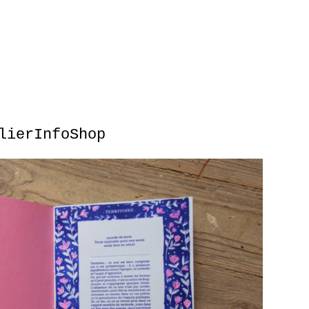
lier
Info
Shop