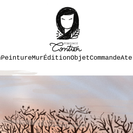
n
Peinture
Mur
Édition
Objet
Commande
Ate