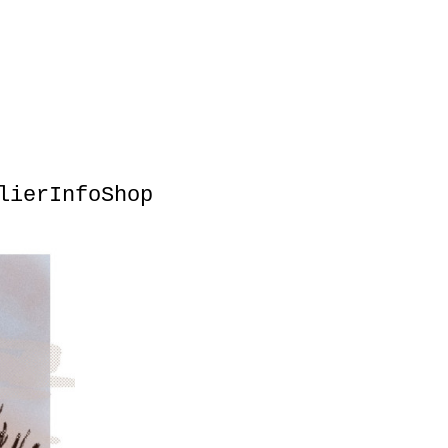
lier
Info
Shop